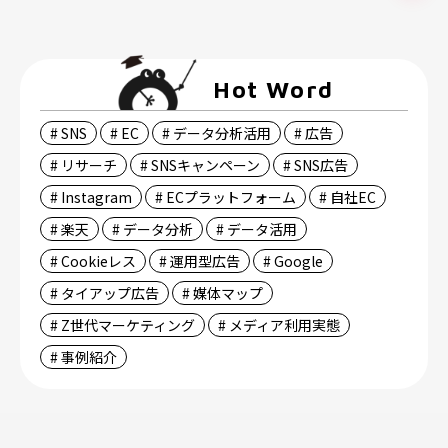
Hot Word
# SNS
# EC
# データ分析活用
# 広告
# リサーチ
# SNSキャンペーン
# SNS広告
# Instagram
# ECプラットフォーム
# 自社EC
# 楽天
# データ分析
# データ活用
# Cookieレス
# 運用型広告
# Google
# タイアップ広告
# 媒体マップ
# Z世代マーケティング
# メディア利用実態
# 事例紹介