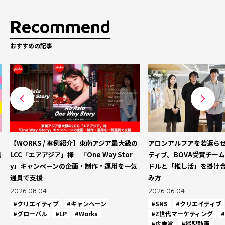
Recommend
おすすめの記事
【WORKS / 事例紹介】東南アジア最大級の
アロンアルフアを若返ら
観
LCC「エアアジア」様｜「One Way Stor
ティブ。BOVA受賞チーム
y」キャンペーンの企画・制作・運用を一気
ドルと「推し活」を掛け
通貫で支援
み方
2026.08.04
2026.06.04
#クリエイティブ
#キャンペーン
#SNS
#クリエイティブ
#グローバル
#LP
#Works
#Z世代マーケティング
#
#広告賞
#縦型動画