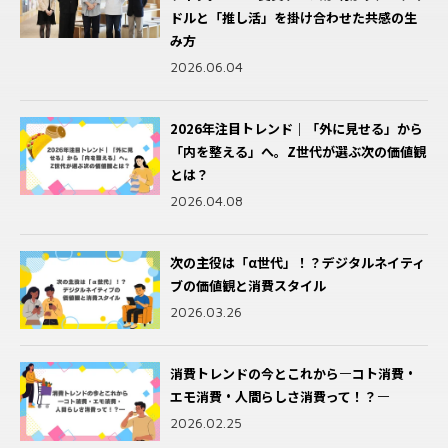
ドルと「推し活」を掛け合わせた共感の生
ドマーケ」戦略
taDigからリリースされた新サービス「事業
き理由
ム」様、インクリメンタルアトリビュー
2025.11.04
み方
成果CV最適化」の内容は？
ションを用いた効果検証を実施
2026.03.12
2025.11.06
2026.06.04
2024.12.04
2026.03.13
旅の特別なひとときに～「飛行機広告」の
Z世代にマッチ！TikTok Shopがつくる新
【宿泊業界とLINE/前編】～宿泊事業の利益
魅力とは～
2026年注目トレンド｜「外に見せる」から
たなファッション購買とは？
導入の課題から具体的なフローまで！エン
最大化を目指して～LINE公式アカウントが
安田美沙子さんと語る、ブランド急成長の
2025.10.07
「内を整える」へ。Z世代が選ぶ次の価値観
ジニア兼コンサルタントがクッキーレス時
戦略的資産となる理由
舞台裏──「体にやさしい鉄を広めたい」
2025.09.30
とは？
代を制するコンバージョン欠損対策の基本
アンバサダー起用で“信頼を資産化”
2025.11.06
街角で見かけるOOH広告の魅力！SNSで広
を解説
2026.04.08
2026.01.08
TikTok発の次世代EC、「TikTok Shop」
がる秘密とは？
2024.11.20
Z世代が大注目のライブ配信プラットフォー
とは？！
2025.06.16
次の主役は「α世代」！？デジタルネイティ
ム！Twitch広告の魅力とは？
ジャンプの祭典「ジャンプビクトリーカーニ
2025.08.05
ブの価値観と消費スタイル
クッキーレスがマーケティングに及ぼす影
バル2025」にて『ONE PIECE』体験型アト
2025.10.21
響と対策。データプランナーに教わるクッ
ラクション「エッグヘッド脱出作戦！」の
2026.03.26
＼大事なポイントが5分でわかる／LINEプ
キーレス[後編]
企画・制作をサポート
ロモーションスタンプ虎の巻
「CARTA ZERO×ヨミテ」第2弾！広告代
「ひとりを楽しむ」マーケティング ー「ソ
2024.05.17
2025.12.08
2025.04.28
理店とメーカーの“共創型パートナーシッ
消費トレンドの今とこれから―コト消費・
ロ活」が広げる新しい消費スタイル
プ”が成功のカギ
エモ消費・人間らしさ消費って！？―
2025.08.12
2025.06.24
-2024年7月更新- クッキーとは？なぜ制限
大正大学様のショート動画の企画・制作・
2026.02.25
オーディオ広告とは？メリットや活用事
される？データプランナーに教わるクッ
広告配信およびライブ配信をサポート
例、市場動向を徹底解説