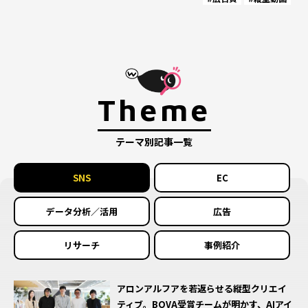
Theme
テーマ別記事一覧
SNS
EC
データ分析／活用
広告
リサーチ
事例紹介
アロンアルフアを若返らせる縦型クリエイ
花王ヘアケア全体でファンダムを形成して
ファーストパーティーデータの活用方法は、
コンテンツビジネスの可能性を探る！～
【宿泊業界とLINE/後編】～顧客体験の最大
【WORKS / 事例紹介】積水化学工業株式会
ティブ。BOVA受賞チームが明かす、AIアイ
いく。花王とCARTA ZEROの「EC×ブラン
コンバージョン欠損対策だけではない… Da
キャラクターが生み出す新しい価値～
化へ！今、LINE公式アカウントを活用すべ
社が展開する住宅ブランド「セキスイハイ