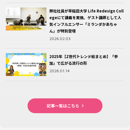
サステナビリティ×マーケティング 持続可
キーレス[前編]
2025.08.07
2025.04.16
ヨミテ様、「プルーストクリーム」UGU縦
弊社社員が早稲田大学 Life Redesign Coll
能な未来をつくるブランド戦略
2024.05.17
型動画の企画・制作・広告配信をサポート
egeにて講義を実施。ゲスト講師として人
2025.06.24
2025.06.04
気インフルエンサー「ミランダかあちゃ
～会員制パフェバー「Remake easy」の集
シーズン × 広告のベストマッチ！効果的な
【費用対効果UP】アプリ案件でおすすめ！
ん」が特別登壇
客を加速～Meta広告のASC×ビッドマルチ
シーズナルマーケティング事例
スマホ特化の複合型アドプラットフォーム
新たなファン獲得へ！航空会社×SNSイン
2026.02.03
プライヤー活用事例
2025.04.09
NRF 2025イベントレポート：キーワードは
「Zucks」徹底解説！
フルエンサーマーケティング
2025.08.06
AI…だけではない？ デジタルマーケティン
2024.04.10
2025.05.07
2025年【Z世代トレンド総まとめ】「参
グの視点で見たリテール業界最前線
加」で広がる流行の形
2025.03.18
GA4と旧GA（UA）との違いは？GA4初心
2026.01.14
者が知っておきたい基礎知識
2023.09.22
記事一覧はこちら