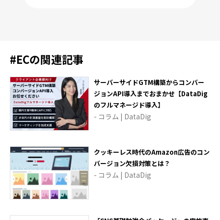
#
EC
の関連記事
サーバーサイドGTM構築からコンバー
ジョンAPI導入までおまかせ【DataDig
のフルマネージド導入】
- コラム | DataDig
クッキーレス時代のAmazon広告のコン
バージョン欠損対策とは？
- コラム | DataDig