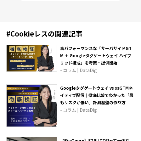
#
Cookieレス
の関連記事
高パフォーマンスな「サーバサイドGT
M ＋ Googleタグゲートウェイ ハイブ
リッド構成」を考案・提供開始
- コラム | DataDig
Googleタグゲートウェイ vs ssGTMネ
イティブ配信｜徹底比較でわかった「最
もリスクが低い」計測基盤の作り方
- コラム | DataDig
【BigQuery】STRUCT型って一体な