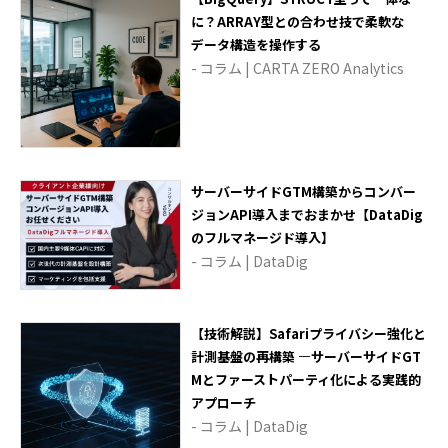
に？ARRAY型との合わせ技で柔軟な
データ構造を操作する
- コラム | CARTA ZERO Analytics
サーバーサイドGTM構築からコンバー
ジョンAPI導入までおまかせ【DataDig
のフルマネージド導入】
- コラム | DataDig
【技術解説】Safariプライバシー強化と
計測基盤の再構築 —サーバーサイドGT
Mとファーストパーティ化による実践的
アプローチ
- コラム | DataDig