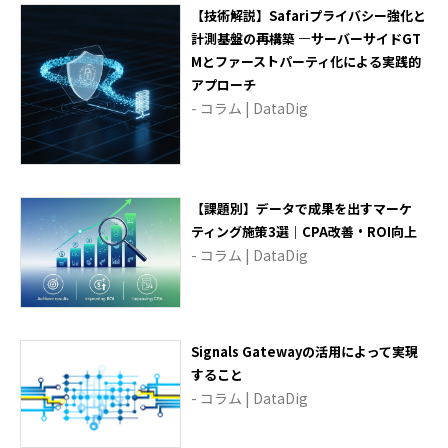
【技術解説】Safariプライバシー強化と
計測基盤の再構築 —サーバーサイドGT
Mとファーストパーティ化による実践的
アプローチ
- コラム | DataDig
【課題別】データで成果を出すマーケ
ティング施策3選｜CPA改善・ROI向上
- コラム | DataDig
Signals Gatewayの活用によって実現
すること
- コラム | DataDig