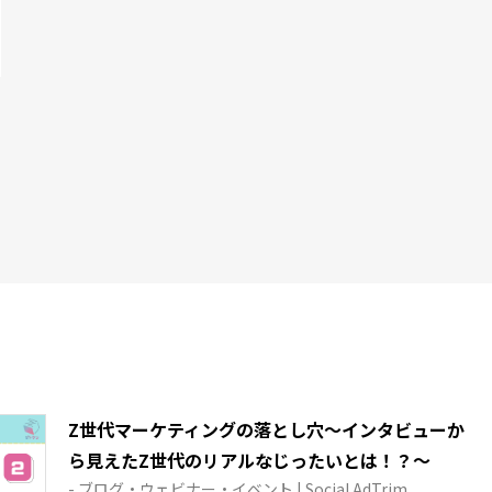
Z世代マーケティングの落とし穴～インタビューか
ら見えたZ世代のリアルなじったいとは！？～
- ブログ・ウェビナー・イベント | Social AdTrim