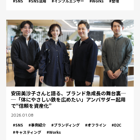
#SNS
#SNS活用
#インフルエンサー
#Works
#登壇
安田美沙子さんと語る、ブランド急成長の舞台裏─
─「体にやさしい鉄を広めたい」アンバサダー起用
で“信頼を資産化”
2026.01.08
#SNS
#事例紹介
#ブランディング
#オフライン
#D2C
#キャスティング
#Works