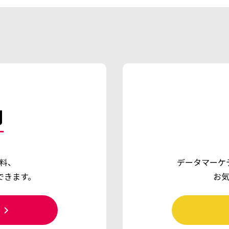
d
料、
データマーケ
できます。
お
ら