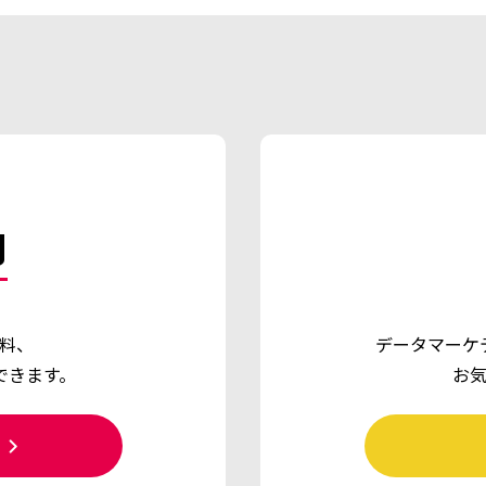
d
料、
データマーケ
できます。
お
ら