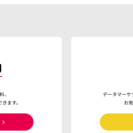
d
料、
データマーケ
できます。
お
ら