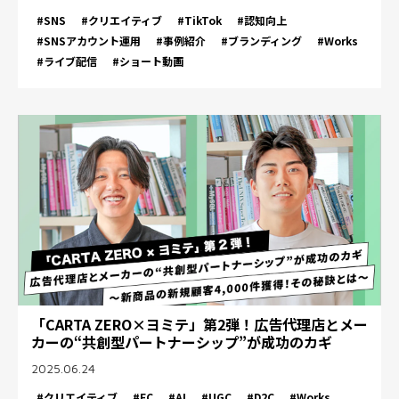
#SNS
#クリエイティブ
#TikTok
#認知向上
#SNSアカウント運用
#事例紹介
#ブランディング
#Works
#ライブ配信
#ショート動画
「CARTA ZERO×ヨミテ」第2弾！広告代理店とメー
カーの“共創型パートナーシップ”が成功のカギ
2025.06.24
#クリエイティブ
#EC
#AI
#UGC
#D2C
#Works