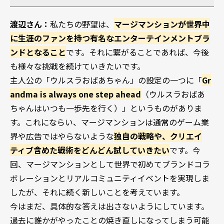
渡辺さん：
私たちの野望は、
マージマンションが世界中
に生涯のファンを持つ有名なエンターテインメントブラ
ンドとなること
です。それに繋がることであれば、今後
も様々な挑戦を続けていきたいです。
主人公の「ウルスラおばあちゃん」の設定の一つに「
Gr
andma is always one step ahead
（ウルスラおばあ
ちゃんはいつも一歩先を行く）」というものがありま
す。これにならい、マージマンションは通常のゲーム業
界や広告ではやらないような
独自の戦略や、クリエイ
ティブ含めた戦術をどんどん試していきたい
です。今
回、マージマンションとして世界で初めてブランドコラ
ボレーションとリアルコミュニティイベントを実現しま
したが、それに続く新しいことを考えています。
今はまだ、具体的な答えは出さないようにしています。
過去に誰かがやったことの焼き直しになってしまう可能