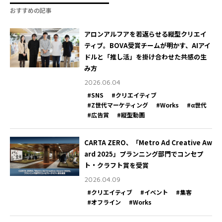
おすすめの記事
アロンアルフアを若返らせる縦型クリエイ
ティブ。BOVA受賞チームが明かす、AIアイ
ドルと「推し活」を掛け合わせた共感の生
み方
2026.06.04
#SNS
#クリエイティブ
#Z世代マーケティング
#Works
#α世代
#広告賞
#縦型動画
CARTA ZERO、「Metro Ad Creative Aw
ard 2025」プランニング部門でコンセプ
ト・クラフト賞を受賞
2026.04.09
#クリエイティブ
#イベント
#集客
#オフライン
#Works