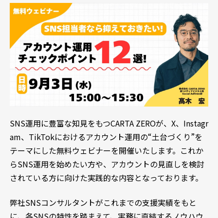
SNS
運用に豊富な知見をもつ
CARTA ZERO
が、
X
、
Instagr
am
、
TikTok
におけるアカウント運用の“土台づくり”を
テーマにした無料ウェビナーを開催いたします。これか
ら
SNS
運用を始めたい方や、アカウントの見直しを検討
されている方に向けた実践的な内容となっております。
弊社
SNS
コンサルタントがこれまでの支援実績をもと
に、各
SNS
の特性を踏まえて、実務に直結するノウハウ