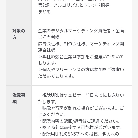
第
3
部：アルゴリズムとトレンド把握
まとめ
対象の
企業のデジタルマーケティング責任者・企画
方
ご担当者様
広告会社様、制作会社様、マーケティング関
連会社様
※弊社の競合企業は参加をご遠慮いただいて
おります。
※個人やフリーランスの方は参加をご遠慮い
ただいております。
注意事
・視聴URLはウェビナー前日までにお送りい
項
たします。
・映像や音声が乱れる場合がございます。ご
了承ください。
・配信内容の録画/録音はご遠慮ください。
・終了時刻は前後する可能性がございます。
・配信用
URL
の
SNS
等への投稿、他人への