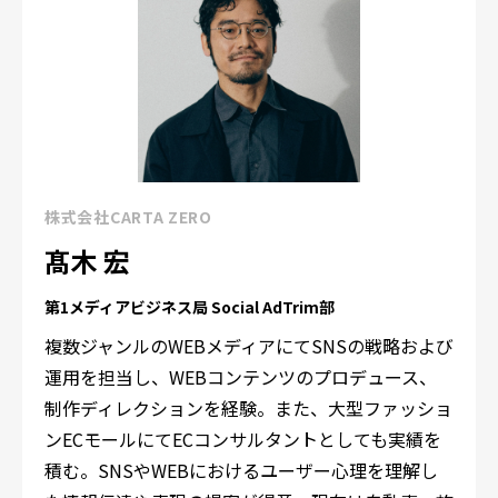
株式会社CARTA ZERO
髙木 宏
第1メディアビジネス局 Social AdTrim部
複数ジャンルの
WEB
メディアにて
SNS
の戦略および
運用を担当し、
WEB
コンテンツのプロデュース、
制作ディレクションを経験。また、大型ファッショ
ン
EC
モールにて
EC
コンサルタントとしても実績を
積む。
SNS
や
WEB
におけるユーザー心理を理解し