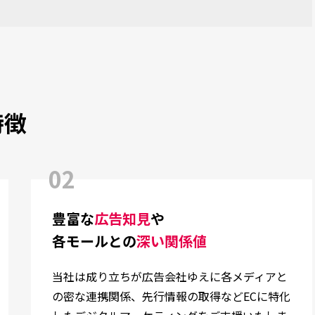
特徴
02
豊富な
広告知見
や
各モールとの
深い関係値
当社は成り立ちが広告会社ゆえに各メディアと
の密な連携関係、先行情報の取得などECに特化